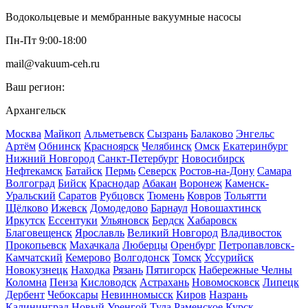
Водокольцевые и мембранные вакуумные насосы
Пн-Пт 9:00-18:00
mail@vakuum-ceh.ru
Ваш регион:
Архангельск
Москва
Майкоп
Альметьевск
Сызрань
Балаково
Энгельс
Артём
Обнинск
Красноярск
Челябинск
Омск
Екатеринбург
Нижний Новгород
Санкт-Петербург
Новосибирск
Нефтекамск
Батайск
Пермь
Северск
Ростов-на-Дону
Самара
Волгоград
Бийск
Краснодар
Абакан
Воронеж
Каменск-
Уральский
Саратов
Рубцовск
Тюмень
Ковров
Тольятти
Щёлково
Ижевск
Домодедово
Барнаул
Новошахтинск
Иркутск
Ессентуки
Ульяновск
Бердск
Хабаровск
Благовещенск
Ярославль
Великий Новгород
Владивосток
Прокопьевск
Махачкала
Люберцы
Оренбург
Петропавловск-
Камчатский
Кемерово
Волгодонск
Томск
Уссурийск
Новокузнецк
Находка
Рязань
Пятигорск
Набережные Челны
Коломна
Пенза
Кисловодск
Астрахань
Новомосковск
Липецк
Дербент
Чебоксары
Невинномысск
Киров
Назрань
Калининград
Новый Уренгой
Тула
Раменское
Курск