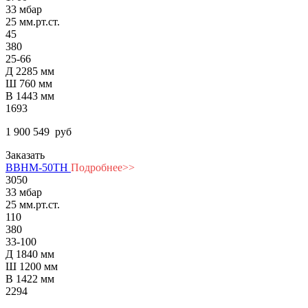
33 мбар
25 мм.рт.ст.
45
380
25-66
Д 2285 мм
Ш 760 мм
В 1443 мм
1693
1 900 549
руб
Заказать
ВВНМ-50ТН
Подробнее>>
3050
33 мбар
25 мм.рт.ст.
110
380
33-100
Д 1840 мм
Ш 1200 мм
В 1422 мм
2294