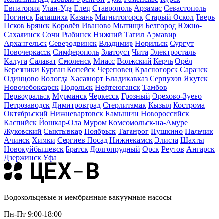
Евпатория
Улан-Удэ
Елец
Ставрополь
Арзамас
Севастополь
Ногинск
Балашиха
Казань
Магнитогорск
Старый Оскол
Тверь
Псков
Брянск
Королёв
Иваново
Мытищи
Белгород
Южно-
Сахалинск
Сочи
Рыбинск
Нижний Тагил
Армавир
Архангельск
Северодвинск
Владимир
Норильск
Сургут
Новочеркасск
Симферополь
Златоуст
Чита
Электросталь
Калуга
Салават
Смоленск
Миасс
Волжский
Керчь
Орёл
Березники
Курган
Копейск
Череповец
Красногорск
Саранск
Одинцово
Вологда
Хасавюрт
Владикавказ
Серпухов
Якутск
Новочебоксарск
Подольск
Нефтеюганск
Тамбов
Первоуральск
Мурманск
Черкесск
Грозный
Орехово-Зуево
Петрозаводск
Димитровград
Стерлитамак
Кызыл
Кострома
Октябрьский
Нижневартовск
Камышин
Новороссийск
Каспийск
Йошкар-Ола
Муром
Комсомольск-на-Амуре
Жуковский
Сыктывкар
Ноябрьск
Таганрог
Пушкино
Нальчик
Ачинск
Химки
Сергиев Посад
Нижнекамск
Элиста
Шахты
Новокуйбышевск
Братск
Долгопрудный
Орск
Реутов
Ангарск
Дзержинск
Уфа
Водокольцевые и мембранные вакуумные насосы
Пн-Пт 9:00-18:00