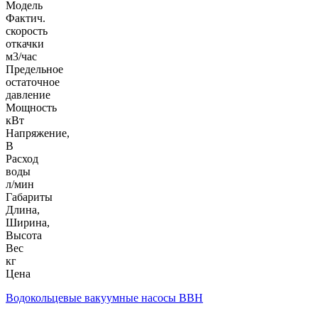
Модель
Фактич.
скорость
откачки
м3/час
Предельное
остаточное
давление
Мощность
кВт
Напряжение,
В
Расход
воды
л/мин
Габариты
Длина,
Ширина,
Высота
Вес
кг
Цена
Водокольцевые вакуумные насосы ВВН